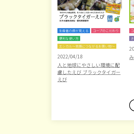
生産者の顔が見える
コープのこだわり
コ
便利な使い方
き
エシカル～笑顔につながるお買い物～
2
2022/04/18
み
人と地球にやさしい環境に配
慮したえび ブラックタイガー
えび