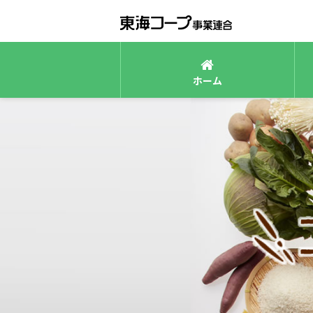
ホーム
東海コープについて
コープの商品
社会的な取り組み
事業及び業務内容について
思いをつなぐコープの商品
コープの森づくり
スマホでコープ～e-フレンズとは～
商品政策
エシカル
コープについて
食品添加物基準
組織概要
安全・安心の取り組み
検査内容について