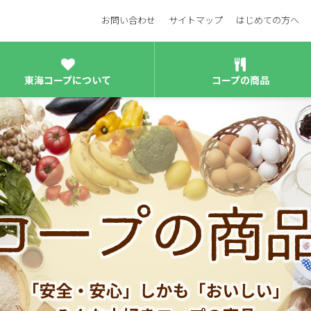
お問い合わせ
サイトマップ
はじめての方へ
東海コープについて
コープの商品
事業連合施設一覧
商品検査センターやコープの品
フードバンク/エコセンター
内部統
あゆみ
福島第一原子力発電所の事故と
声をカタチに/活動報告書
ソーシャ
セキュリティ方針・環境活動方針
節減対象農薬（米）
行動規範
商品情報検索
商品検査センター