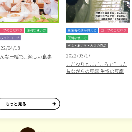
ープのこだわり
便利な使い方
生産者の顔が見える
コープのこだわり
らっとコープ
便利な使い方
ぎふ・あいち・みえの商品
022/04/18
2022/03/17
んな一緒で、楽しい食事
こだわりとまごころで作った
昔ながらの豆腐 生協の豆腐
もっと見る